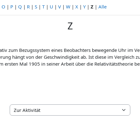
|
O
|
P
|
Q
|
R
|
S
|
T
|
U
|
V
|
W
|
X
|
Y
|
Z
|
Alle
Z
 relativ zum Bezugssystem eines Beobachters bewegende Uhr im Ve
ng hängt von der Geschwindigkeit ab. Ist diese im Vergleich zur 
um ersten Mal 1905 in seiner Arbeit über die Relativitätstheorie b
Zur Aktivität