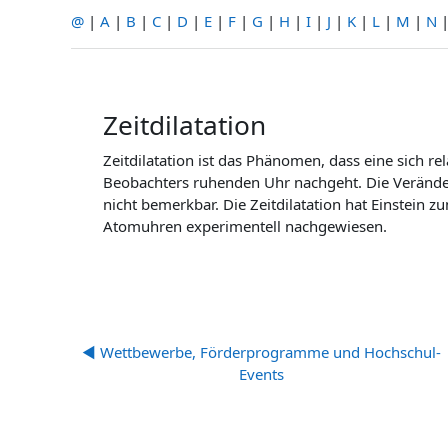
@
|
A
|
B
|
C
|
D
|
E
|
F
|
G
|
H
|
I
|
J
|
K
|
L
|
M
|
N
Zeitdilatation
Zeitdilatation ist das Phänomen, dass eine sich
Beobachters ruhenden Uhr nachgeht. Die Veränderu
nicht bemerkbar. Die Zeitdilatation hat Einstein z
Atomuhren experimentell nachgewiesen.
◀︎ Wettbewerbe, Förderprogramme und Hochschul-
Events