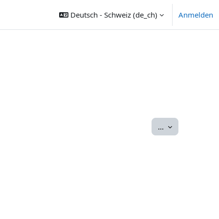
Deutsch - Schweiz ‎(de_ch)‎
Anmelden
Einträge export
...