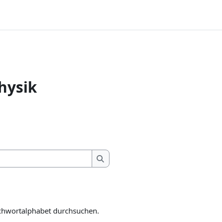
hysik
Suchen
Stichwortalphabet durchsuchen.
Suchen
ichwortalphabet durchsuchen.