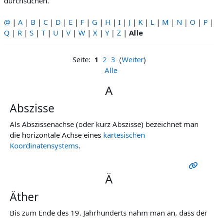
durchsuchen.
@
|
A
|
B
|
C
|
D
|
E
|
F
|
G
|
H
|
I
|
J
|
K
|
L
|
M
|
N
|
O
|
P
|
Q
|
R
|
S
|
T
|
U
|
V
|
W
|
X
|
Y
|
Z
|
Alle
Seite:
1
2
3
(
Weiter
)
Alle
A
Abszisse
Als Abszissenachse (oder kurz Abszisse) bezeichnet man
die horizontale Achse eines
kartesischen
Koordinatensystems
.
Ä
Äther
Bis zum Ende des 19. Jahrhunderts nahm man an, dass der