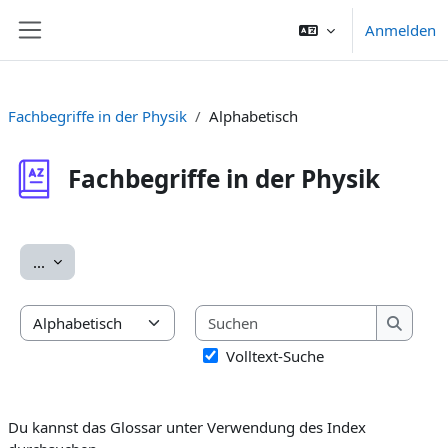
Zum Hauptinhalt
Anmelden
Website-Übersicht
Fachbegriffe in der Physik
Alphabetisch
Fachbegriffe in der Physik
Abschlussbedingungen
Einträge exportieren
...
Suchen
Du kannst das Glossar unter Verwendung des Index durchsuc
Suchen
Volltext-Suche
Du kannst das Glossar unter Verwendung des Index